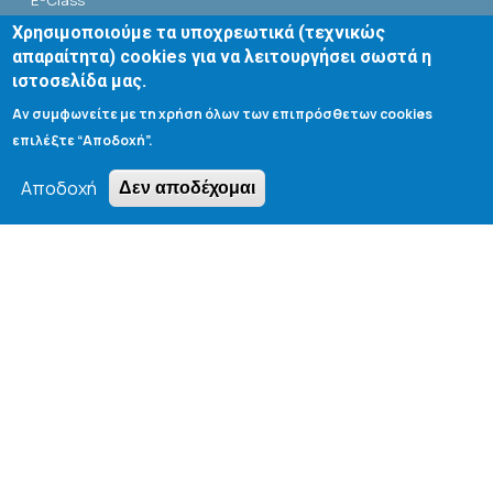
E-Class
Χρησιμοποιούμε τα υποχρεωτικά (τεχνικώς
Αίθουσες Σεμιναρίων - Πρόγραμμα
απαραίτητα) cookies για να λειτουργήσει σωστά η
ιστοσελίδα μας.
Βιβλιοθήκη Τμήματος
Αν συμφωνείτε με τη χρήση όλων των επιπρόσθετων cookies
επιλέξτε “Αποδοχή”.
Αποδοχή
Δεν αποδέχομαι
Search form
Αναζήτηση
Tools
Cookie settings
Μενού λογαριασμού χρήστη
Log in
Copyright © 2020 Department of Chemical Engineering,
University of Patras; all rights reserved