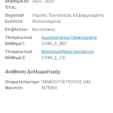
Ακαδημαϊκό
2024 - 2025
Έτος:
Θεματική
Χημικής Τεχνολογίας & Εφαρμοσμένης
Ενότητα:
Φυσικοχημείας
Επιβλέπων:
Κουτσούκος
Υποχρεωτικό
Αιωρήματα και Γαλακτώματα
Μάθημα 1:
(CHM_E_Β6)
Υποχρεωτικό
Νανοϋλικά/Νανοτεχνολογία
Μάθημα 2:
(CHM_E_Γ2)
Ανάθεση Διπλωματικής
Ονοματεπώνυμο
ΠΑΝΑΓΙΩΤΗΣ ΠΟΥΛΟΣ (AM:
Φοιτητή:
1073061)