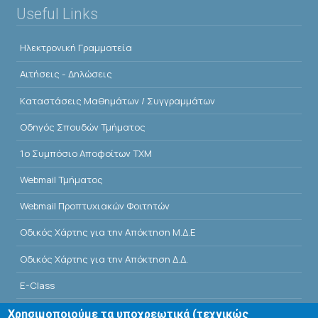
Useful Links
Ηλεκτρονική Γραμματεία
Αιτήσεις - Δηλώσεις
Kαταστάσεις Μαθημάτων / Συγγραμμάτων
Οδηγός Σπουδών Τμήματος
1o Συμπόσιο Αποφοίτων ΤΧΜ
Webmail Τμήματος
Webmail Προπτυχιακών Φοιτητών
Οδικός Χάρτης για την Απόκτηση Μ.Δ.Ε
Οδικός Χάρτης για την Απόκτηση Δ.Δ.
E-Class
Αίθουσες Σεμιναρίων - Πρόγραμμα
Χρησιμοποιούμε τα υποχρεωτικά (τεχνικώς