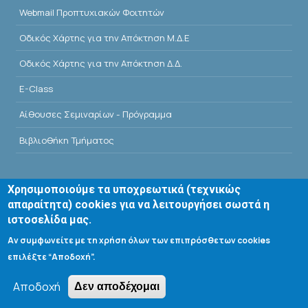
Webmail Προπτυχιακών Φοιτητών
Οδικός Χάρτης για την Απόκτηση Μ.Δ.Ε
Οδικός Χάρτης για την Απόκτηση Δ.Δ.
E-Class
Αίθουσες Σεμιναρίων - Πρόγραμμα
Βιβλιοθήκη Τμήματος
Χρησιμοποιούμε τα υποχρεωτικά (τεχνικώς
απαραίτητα) cookies για να λειτουργήσει σωστά η
ιστοσελίδα μας.
Search form
Αν συμφωνείτε με τη χρήση όλων των επιπρόσθετων cookies
επιλέξτε “Αποδοχή”.
Αναζήτηση
Αποδοχή
Δεν αποδέχομαι
Tools