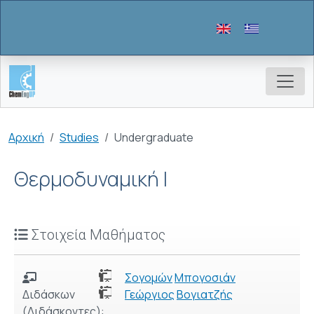
Παράκαμψη προς το κυρίως περιεχόμενο
Breadcrumb
Αρχική
Studies
Undergraduate
Θερμοδυναμική Ι
Στοιχεία Μαθήματος
Σογομών
Μπογοσιάν
Διδάσκων
Γεώργιος
Βογιατζής
(Διδάσκοντες):