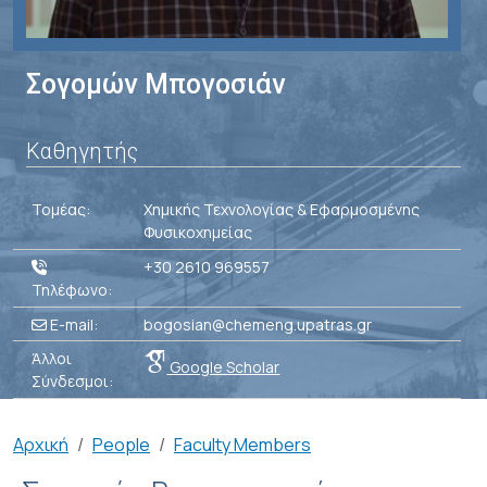
Σογομών Μπογοσιάν
Καθηγητής
Τομέας:
Χημικής Τεχνολογίας & Εφαρμοσμένης
Φυσικοχημείας
+30 2610 969557
Τηλέφωνο:
E-mail:
bogosian@chemeng.upatras.gr
Άλλοι
Google Scholar
Σύνδεσμοι:
Breadcrumb
Αρχική
People
Faculty Members