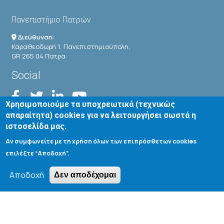
Πανεπιστήμιο Πατρών
Διεύθυνση:
Καραθεοδωρή 1, Πανεπιστημιούπολη,
GR 265 04 Πατρα
Social
Χρησιμοποιούμε τα υποχρεωτικά (τεχνικώς
απαραίτητα) cookies για να λειτουργήσει σωστά η
ιστοσελίδα μας.
Useful Links
Αν συμφωνείτε με τη χρήση όλων των επιπρόσθετων cookies
επιλέξτε “Αποδοχή”.
Ηλεκτρονική Γραμματεία
Αποδοχή
Δεν αποδέχομαι
Αιτήσεις - Δηλώσεις
Kαταστάσεις Μαθημάτων / Συγγραμμάτων
Οδηγός Σπουδών Τμήματος