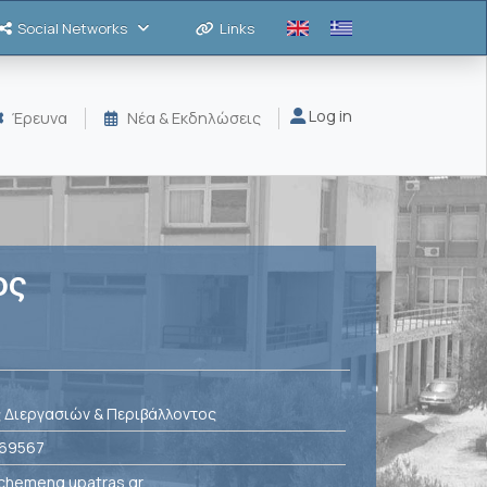
Social Networks
Links
Μενού λογαριασμού
Log in
Έρευνα
Νέα & Εκδηλώσεις
ος
 Διεργασιών & Περιβάλλοντος
69567
chemeng.upatras.gr