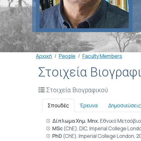
Breadcrumb
Αρχική
People
Faculty Members
Στοιχεία Βιογραφ
Στοιχεία Βιογραφικού
Σπουδές
Έρευνα
Δημοσιεύσεις
Δίπλωμα Χημ. Μηχ.
Εθνικό Μετσόβιο
MSc
(ChE), DIC, Imperial College Lond
PhD
(ChE), Imperial College London, 2