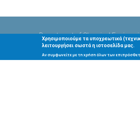
Department of Chemical Engineer
Χρησιμοποιούμε τα υποχρεωτικά (τεχνικ
λειτουργήσει σωστά η ιστοσελίδα μας.
Πανεπιστήμιο Πατρών
Αν συμφωνείτε με τη χρήση όλων των επιπρόσθετ
Διεύθυνση:
Καραθεοδωρή 1, Πανεπιστημιούπολη,
GR 265 04 Πατρα
Social