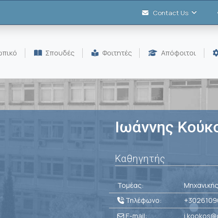
Contact Us
πικό
Σπουδές
Φοιτητές
Απόφοιτοι
Ιωάννης Κούκ
Καθηγητής
Τομέας:
Μηχανικής
Τηλέφωνο:
+3026109
E-mail:
i.kookos@