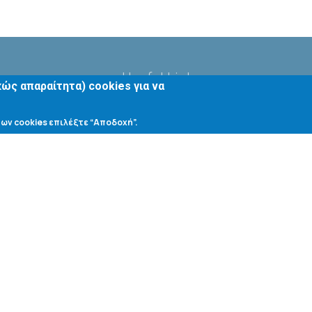
ing
Useful Links
ώς απαραίτητα) cookies για να
Ηλεκτρονική Γραμματεία
ων cookies επιλέξτε “Αποδοχή”.
Αιτήσεις - Δηλώσεις
Kαταστάσεις Μαθημάτων /
Συγγραμμάτων
Οδηγός Σπουδών Τμήματος
1o Συμπόσιο Αποφοίτων ΤΧΜ
Webmail Τμήματος
Webmail Προπτυχιακών Φοιτητών
Οδικός Χάρτης για την Απόκτηση