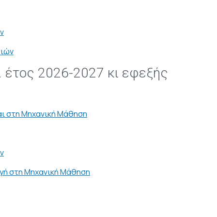
ν
σιών
. έτος 2026-2027 κι εφεξής
αι στη Μηχανική Μάθηση
ν
γή στη Μηχανική Μάθηση