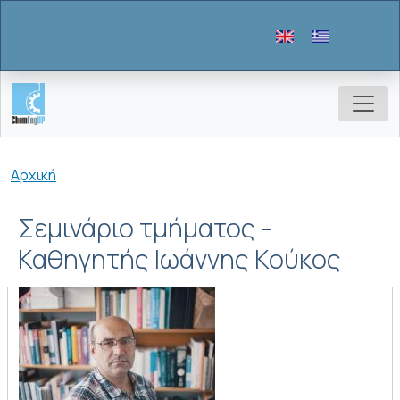
Παράκαμψη προς το κυρίως περιεχόμενο
Breadcrumb
Αρχική
Σεμινάριο τμήματος -
Καθηγητής Ιωάννης Κούκος