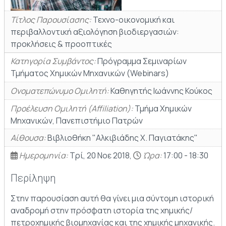
Τίτλος Παρουσίασης:
Τεχνο-οικονομική και
περιβαλλοντική αξιολόγηση βιοδιεργασιών:
προκλήσεις & προοπτικές
Κατηγορία Συμβάντος:
Πρόγραμμα Σεμιναρίων
Τμήματος Χημικών Μηχανικών (Webinars)
Ονοματεπώνυμο Ομιλητή:
Καθηγητής Ιωάννης Κούκος
Προέλευση Ομιλητή (Affiliation):
Τμήμα Χημικών
Μηχανικών, Πανεπιστήμιο Πατρών
Αίθουσα:
Βιβλιοθήκη "Αλκιβιάδης Χ. Παγιατάκης"
Ημερομηνία:
Τρί, 20 Νοε 2018,
Ώρα:
17:00 - 18:30
Περίληψη
Στην παρουσίαση αυτή θα γίνει μια σύντομη ιστορική
αναδρομή στην πρόσφατη ιστορία της χημικής/
πετροχημικής βιομηχανίας και της χημικής μηχανικής.