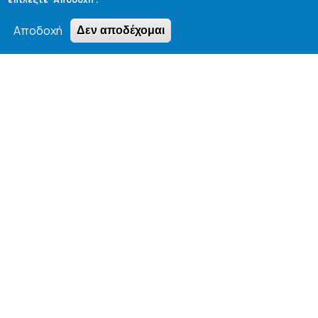
Ηλεκτρονική Γραμματεία
Αποδοχή
Δεν αποδέχομαι
Αιτήσεις - Δηλώσεις
Kαταστάσεις Μαθημάτων / Συγγραμμάτων
Οδηγός Σπουδών Τμήματος
1o Συμπόσιο Αποφοίτων ΤΧΜ
Webmail Τμήματος
Webmail Προπτυχιακών Φοιτητών
Οδικός Χάρτης για την Απόκτηση Μ.Δ.Ε
Οδικός Χάρτης για την Απόκτηση Δ.Δ.
E-Class
Αίθουσες Σεμιναρίων - Πρόγραμμα
Βιβλιοθήκη Τμήματος