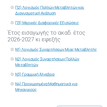
Π2) Λογισμός Πολλών Μεταβλητών και
Διανυσματική Ανάλυση
Π3) Μερικές Διαφορικές Εξισώσεις
Έτος εισαγωγής το ακαδ. έτος
2026-2027 κι εφεξής
Ν1) Λογισμός Συναρτήσεων Μίας Μεταβλητής
N2) Λογισμός Συναρτήσεων Πολλών
Μεταβλητών
N3) Γραμμική Άλγεβρα
Ν4) Προχωρημένα Μαθηματικά για
Μηχανικούς