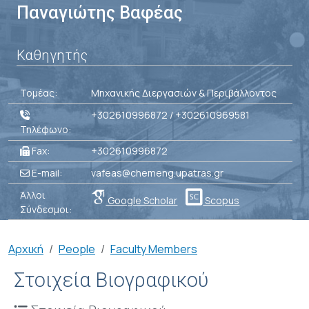
Παναγιώτης Βαφέας
Καθηγητής
Τομέας:
Μηχανικής Διεργασιών & Περιβάλλοντος
+302610996872 / +302610969581
Τηλέφωνο:
Fax:
+302610996872
E-mail:
vafeas@chemeng.upatras.gr
Άλλοι
Google Scholar
Scopus
Σύνδεσμοι:
Breadcrumb
Αρχική
People
Faculty Members
Στοιχεία Βιογραφικού