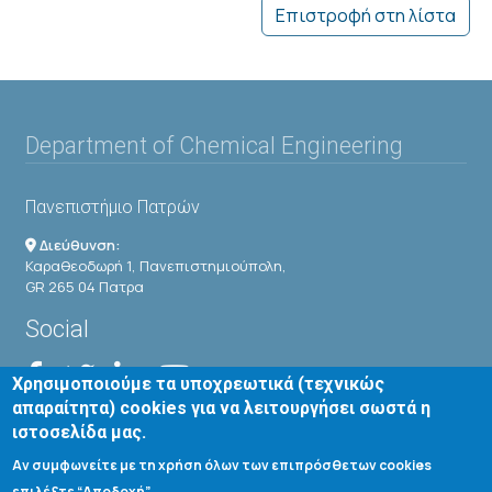
Επιστροφή στη λίστα
Department of Chemical Engineering
Πανεπιστήμιο Πατρών
Διεύθυνση:
Καραθεοδωρή 1, Πανεπιστημιούπολη,
GR 265 04 Πατρα
Social
Χρησιμοποιούμε τα υποχρεωτικά (τεχνικώς
απαραίτητα) cookies για να λειτουργήσει σωστά η
ιστοσελίδα μας.
Αν συμφωνείτε με τη χρήση όλων των επιπρόσθετων cookies
Useful Links
επιλέξτε “Αποδοχή”.