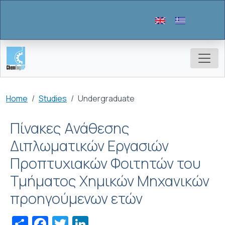
Skip to main content
Breadcrumb
Home
Studies
Undergraduate
Πίνακες Ανάθεσης
Διπλωματικών Εργασιών
Προπτυχιακών Φοιτητών του
Τμήματος Χημικών Μηχανικών
προηγούμενων ετών
Share
Facebook
Twitter
LinkedIn